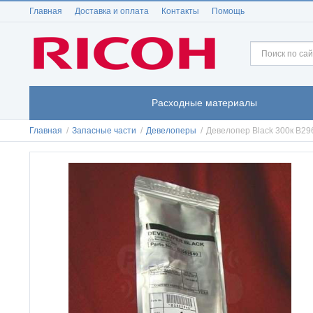
Главная
Доставка и оплата
Контакты
Помощь
Расходные материалы
Главная
/
Запасные части
/
Девелоперы
/
Девелопер Black 300к B2