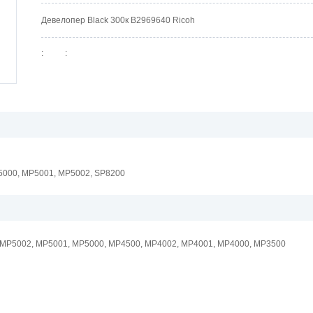
Девелопер Black 300к B2969640 Ricoh
:
:
5000, MP5001, MP5002, SP8200
 MP5002, MP5001, MP5000, MP4500, MP4002, MP4001, MP4000, MP3500