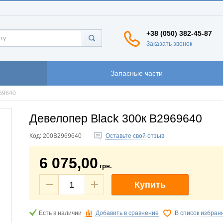
+38 (050) 382-45-87
Заказать звонок
Запасные части
969640
Девелопер Black 300к B2969640
Код:
200B2969640
Оставьте свой отзыв
6 075,00
грн.
Купить
Есть в наличии
Добавить в сравнение
В список избран