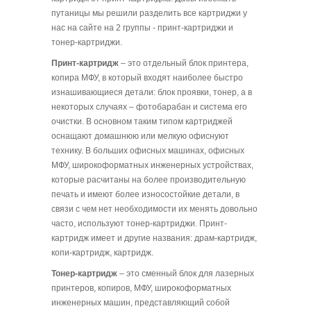
путаницы мы решили разделить все картриджи у
нас на сайте на 2 группы - принт-картриджи и
тонер-картриджи.
Принт-картридж
– это отдельный блок принтера,
копира МФУ, в который входят наиболее быстро
изнашивающиеся детали: блок проявки, тонер, а в
некоторых случаях – фотобарабан и система его
очистки. В основном таким типом картриджей
оснащают домашнюю или мелкую офиснуют
технику. В больших офисных машинах, офисных
МФУ, широкоформатных инженерных устройствах,
которые расчитаны на более производительную
печать и имеют более износостойкие детали, в
связи с чем нет необходимости их менять довольно
часто, используют тонер-картриджи. Принт-
картридж имеет и другие названия: драм-картридж,
копи-картридж, картридж.
Тонер-картридж
– это сменный блок для лазерных
принтеров, копиров, МФУ, широкоформатных
инженерных машин,
представляющий собой