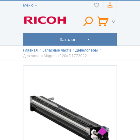
Меню
0
Каталог
Главная
/
Запасные части
/
Девелоперы
/
Девелопер Magenta 120к D1773022