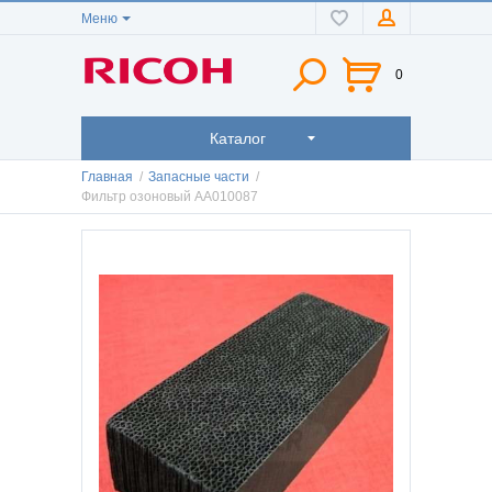
Меню
0
Каталог
Главная
/
Запасные части
/
Фильтр озоновый AA010087