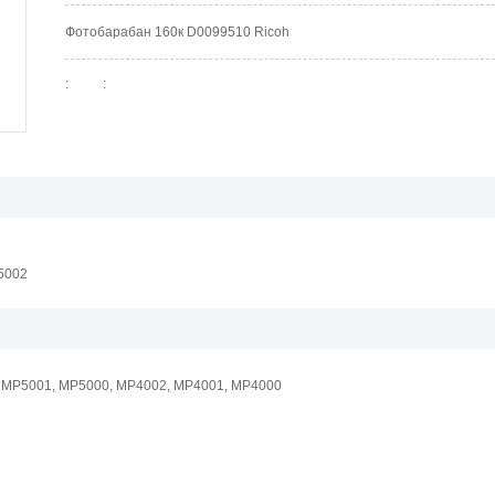
Фотобарабан 160к D0099510 Ricoh
:
:
5002
 MP5001, MP5000, MP4002, MP4001, MP4000