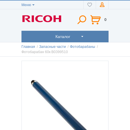
Меню
0
Каталог
Главная
/
Запасные части
/
Фотобарабаны
/
Фотобарабан 60к B0399510