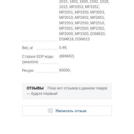
2015, 1802, 1600, 1502, 1018,
1015, MP3353, MP3352,
MP3351, MP3350, MP3053,
MP3010, MP2852, MP2851,
MP2553, MP2550, MP2510,
MP2501, MP2500, MP2352,
MP2000, MP1500, DSM620,
DSM618, DSM615
0.46;
Вес, кг
(889662)
Старые EDP коды
(аналоги)
60000;
Ресурс
ОТЗЫВЫ
Пока нет отзывов о данном товаре
— будьте первым!
Написать отзыв