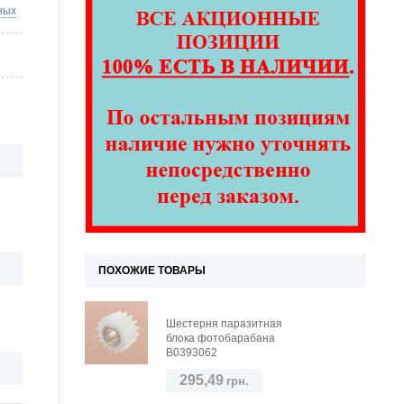
ных
ПОХОЖИЕ ТОВАРЫ
Шестерня паразитная
блока фотобарабана
B0393062
295,49
грн.