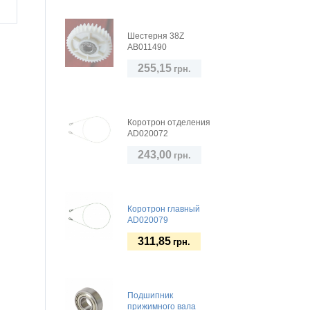
Шестерня 38Z
AB011490
255,15
грн.
Коротрон отделения
AD020072
243,00
грн.
Коротрон главный
AD020079
311,85
грн.
Подшипник
прижимного вала