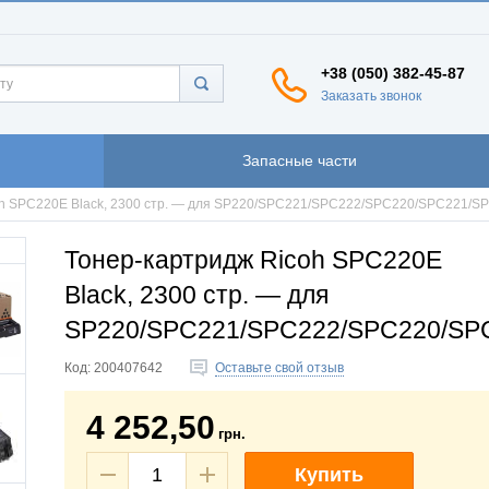
+38 (050) 382-45-87
Заказать звонок
Запасные части
oh SPC220E Black, 2300 стр. — для SP220/SPC221/SPC222/SPC220/SPC221/
Тонер-картридж Ricoh SPC220E
Black, 2300 стр. — для
SP220/SPC221/SPC222/SPC220/SP
Код:
200407642
Оставьте свой отзыв
4 252,50
грн.
Купить