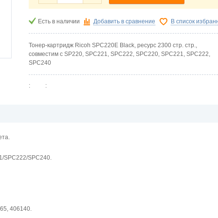
Есть в наличии
Добавить в сравнение
В список избран
Тонер-картридж Ricoh SPC220E Black, ресурс 2300 стр. стр.,
совместим с SP220, SPC221, SPC222, SPC220, SPC221, SPC222,
SPC240
:
:
ета.
1/SPC222/SPC240.
65, 406140.