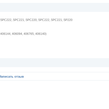
 SPC222, SPC221, SPC220, SPC222, SPC221, SP220
 406144, 406094, 406765, 406140)
Написать отзыв