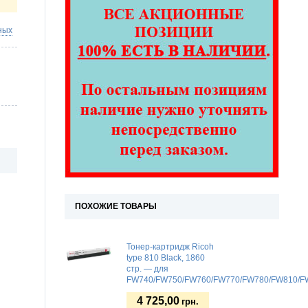
ных
ПОХОЖИЕ ТОВАРЫ
Тонер-картридж Ricoh
type 810 Black, 1860
стр. — для
FW740/FW750/FW760/FW770/FW780/FW810/F
4 725,00
грн.