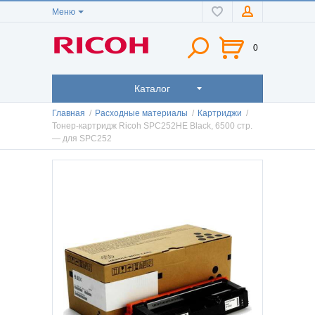
Меню
0
Каталог
Главная
/
Расходные материалы
/
Картриджи
/
Тонер-картридж Ricoh SPC252HE Black, 6500 стр.
— для SPC252