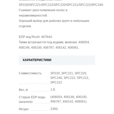
SP220/SPC221/SPC222/SPC220/SPC221/SPC222/SPC240.
Снижает риск появления полос и
неравномерностей.
Хороший выбор для рабочих групп и небольших
отделов.
EDP код Ricoh: 407644.
Также встречается под кодами, включая: 406054,
406146, 406100, 406767, 406142, 406061.
ХАРАКТЕРИСТИКИ
Совместимость
SP220, SPC221, SPC220,
SPC240, SPC222, SPC221,
SPC222
1.8;
Вес, кг
(406054, 406146, 406100,
Старые EDP коды
406767, 406142, 406061)
(аналоги)
2300;
Ресурс