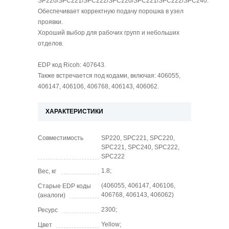
SP220/SPC221/SPC222/SPC220/SPC221/SPC222/SPC240.
Обеспечивает корректную подачу порошка в узел
проявки.
Хороший выбор для рабочих групп и небольших
отделов.
EDP код Ricoh: 407643.
Также встречается под кодами, включая: 406055,
406147, 406106, 406768, 406143, 406062.
ХАРАКТЕРИСТИКИ
Совместимость
SP220, SPC221, SPC220,
SPC221, SPC240, SPC222,
SPC222
1.8;
Вес, кг
(406055, 406147, 406106,
Старые EDP коды
406768, 406143, 406062)
(аналоги)
2300;
Ресурс
Yellow;
Цвет