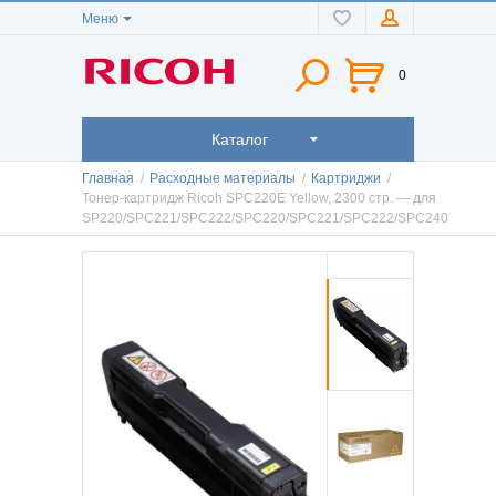
Меню
0
Каталог
Главная
/
Расходные материалы
/
Картриджи
/
Тонер-картридж Ricoh SPC220E Yellow, 2300 стр. — для
SP220/SPC221/SPC222/SPC220/SPC221/SPC222/SPC240