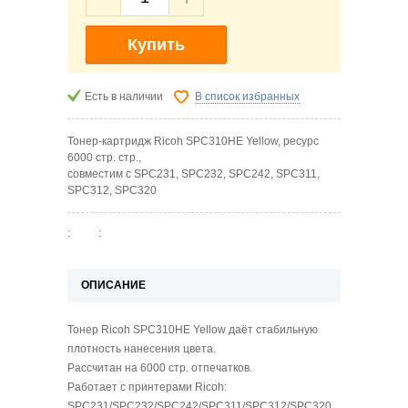
Купить
Есть в наличии
В список избранных
Тонер-картридж Ricoh SPC310HE Yellow, ресурс
6000 стр. стр.,
совместим с SPC231, SPC232, SPC242, SPC311,
SPC312, SPC320
:
:
ОПИСАНИЕ
Тонер Ricoh SPC310HE Yellow даёт стабильную
плотность нанесения цвета.
Рассчитан на 6000 стр. отпечатков.
Работает с принтерами Ricoh:
SPC231/SPC232/SPC242/SPC311/SPC312/SPC320.