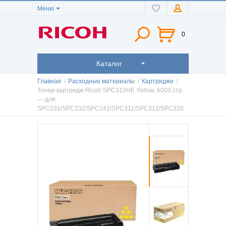
Меню
0
Каталог
Главная
/
Расходные материалы
/
Картриджи
/
Тонер-картридж Ricoh SPC310HE Yellow, 6000 стр.
— для
SPC231/SPC232/SPC242/SPC311/SPC312/SPC320