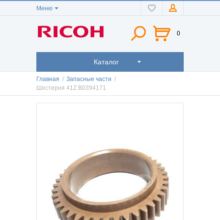
Меню
0
Каталог
Главная
/
Запасные части
/
Шестерня 41Z B0394171