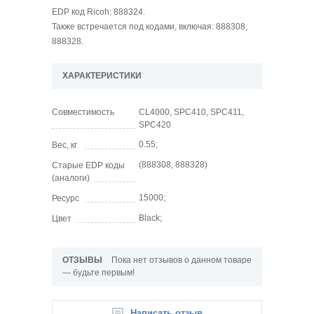
EDP код Ricoh: 888324.
Также встречается под кодами, включая: 888308,
888328.
ХАРАКТЕРИСТИКИ
Совместимость
CL4000, SPC410, SPC411,
SPC420
0.55;
Вес, кг
(888308, 888328)
Старые EDP коды
(аналоги)
15000;
Ресурс
Black;
Цвет
ОТЗЫВЫ
Пока нет отзывов о данном товаре
— будьте первым!
Написать отзыв