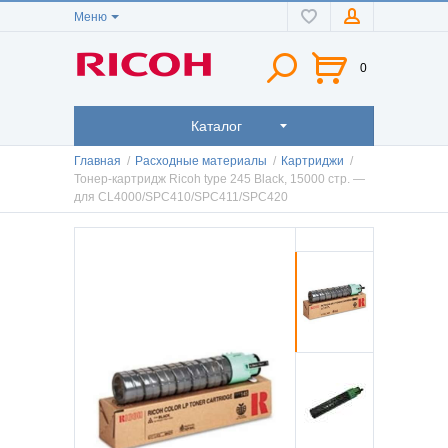
Меню
0
Каталог
Главная
/
Расходные материалы
/
Картриджи
/
Тонер-картридж Ricoh type 245 Black, 15000 стр. —
для CL4000/SPC410/SPC411/SPC420