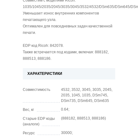
Совместим с моделями Ricoh:
1035/1045/2035/2045/3035/3045/3532/4532/DSm635/DSm645/DS
Уменьшает износ внутренних компонентов
печатающего узла.
Оптимален для повседневных задач качественной
печати.
EDP код Ricoh: 842078.
Также встречается под кодами, включая: 888182,
888513, 888186.
ХАРАКТЕРИСТИКИ
Совместимость
4532, 3532, 3045, 3035, 2045,
2035, 1045, 1035, DSm745,
DSm735, DSm645, DSm635
0.64;
Вес, кг
(888182, 888513, 888186)
Старые EDP коды
(аналоги)
30000;
Ресурс