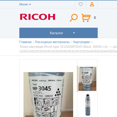
Меню
0
Каталог
Главная
/
Расходные материалы
/
Картриджи
/
Тонер-картридж Ricoh type 3210D/MP3045 Black, 30000 стр. — дл
1035/1045/2035/2045/3035/3045/3532/4532/DSm635/DSm645/D