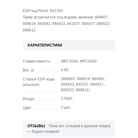
EDP код Ricoh: 841345.
Также встречается под кодами, включая: 888607,
888619, 884981, 884933, 842037, 884937, 888623,
888611.
ХАРАКТЕРИСТИКИ
Совместимость
MPC3500, MPC4500
0.65;
Вес, кг
(888607, 888619, 884981,
Старые EDP коды
884933, 842037, 884937,
(аналоги)
888623, 888611)
17000;
Ресурс
Cyan;
Цвет
ОТЗЫВЫ
Пока нет отзывов о данном товаре
— будьте первым!