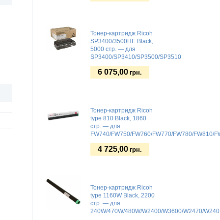
Тонер-картридж Ricoh
SP3400/3500HE Black,
5000 стр. — для
SP3400/SP3410/SP3500/SP3510
6 075,00
грн.
Тонер-картридж Ricoh
type 810 Black, 1860
стр. — для
FW740/FW750/FW760/FW770/FW780/FW810/F
4 725,00
грн.
Тонер-картридж Ricoh
type 1160W Black, 2200
стр. — для
240W/470W/480W/W2400/W3600/W2470/W240