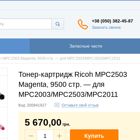
+38 (050) 382-45-87
Заказать звонок
Запасные части
oh MPC2503 Magenta, 9500 стр. — для MPC2003/MPC2503/MPC2011
Тонер-картридж Ricoh MPC2503
Magenta, 9500 стр. — для
MPC2003/MPC2503/MPC2011
Код:
200841927
Оставьте свой отзыв
5 670,00
грн.
Купить