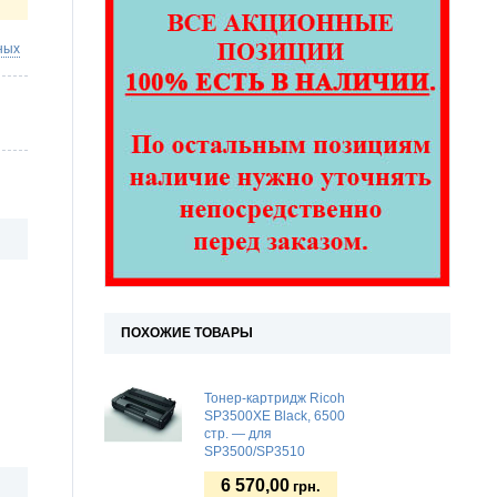
ных
ПОХОЖИЕ ТОВАРЫ
Тонер-картридж Ricoh
SP3500XE Black, 6500
стр. — для
SP3500/SP3510
6 570,00
грн.