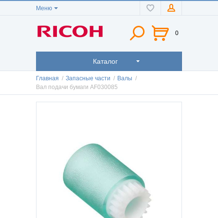
Меню
0
Каталог
Главная
/
Запасные части
/
Валы
/
Вал подачи бумаги AF030085