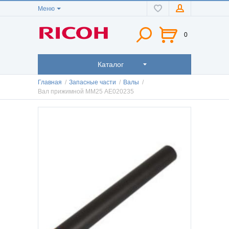
Меню
0
Каталог
Главная
/
Запасные части
/
Валы
/
Вал прижимной MM25 AE020235