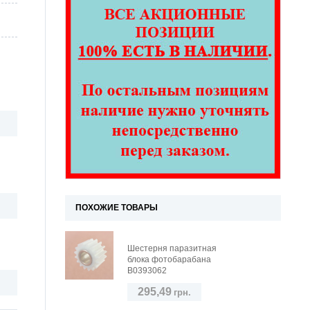
ПОХОЖИЕ ТОВАРЫ
Шестерня паразитная
блока фотобарабана
B0393062
295,49
грн.