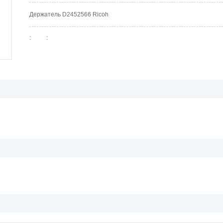
Держатель D2452566 Ricoh
:
: