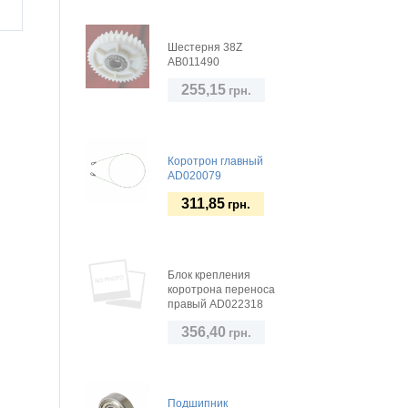
Шестерня 38Z
AB011490
255,15
грн.
Коротрон главный
AD020079
311,85
грн.
Блок крепления
коротрона переноса
правый AD022318
356,40
грн.
Подшипник