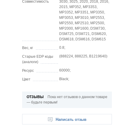
Совместимость
3030, 3025, 2020, 2018, 2016,
2015, MP352, MP3353,
MP3352, MP3351, MP3350,
MP3053, MP3010, MP2553,
MP2550, MP2510, MP2500,
MP2000, MP1600, DSM730,
DSM725, DSM721, DSM620,
DSM618, DSM616, DSM615
0.8;
Вес, кг
(888224, 888225, B1219640)
Старые EDP коды
(аналоги)
60000;
Ресурс
Black;
Цвет
ОТЗЫВЫ
Пока нет отзывов о данном товаре
— будьте первым!
Написать отзыв