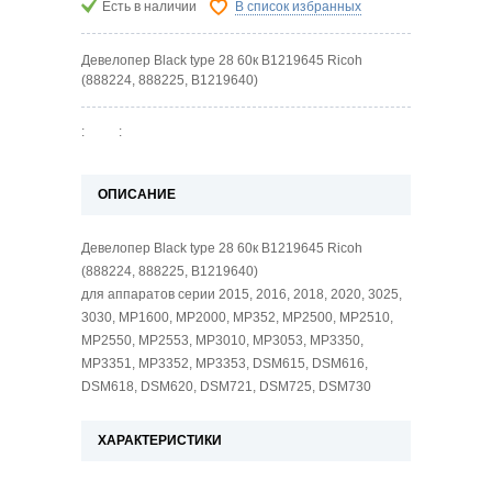
Есть в наличии
В список избранных
Девелопер Black type 28 60к B1219645 Ricoh
(888224, 888225, B1219640)
:
:
ОПИСАНИЕ
Девелопер Black type 28 60к B1219645 Ricoh
(888224, 888225, B1219640)
для аппаратов серии 2015, 2016, 2018, 2020, 3025,
3030, MP1600, MP2000, MP352, MP2500, MP2510,
MP2550, MP2553, MP3010, MP3053, MP3350,
MP3351, MP3352, MP3353, DSM615, DSM616,
DSM618, DSM620, DSM721, DSM725, DSM730
ХАРАКТЕРИСТИКИ