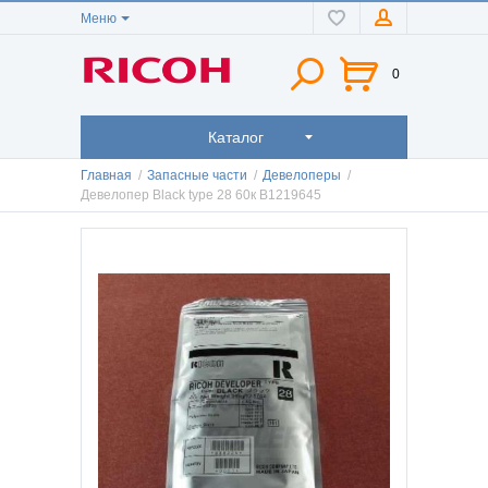
Меню
0
Каталог
Главная
/
Запасные части
/
Девелоперы
/
Девелопер Black type 28 60к B1219645