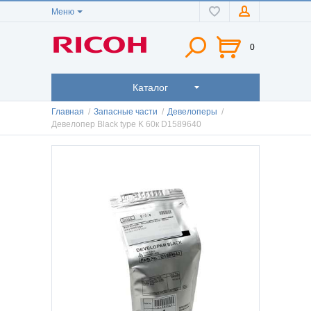
Меню
0
Каталог
Главная
/
Запасные части
/
Девелоперы
/
Девелопер Black type K 60к D1589640