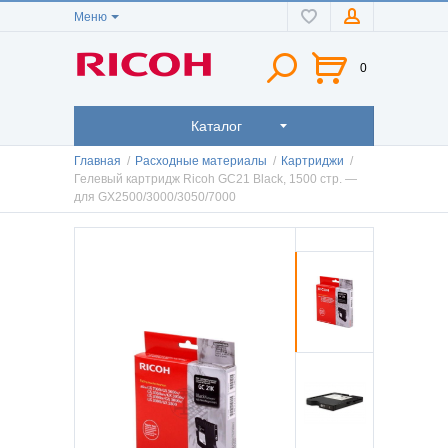
Меню
0
Каталог
Главная
/
Расходные материалы
/
Картриджи
/
Гелевый картридж Ricoh GC21 Black, 1500 стр. —
для GX2500/3000/3050/7000