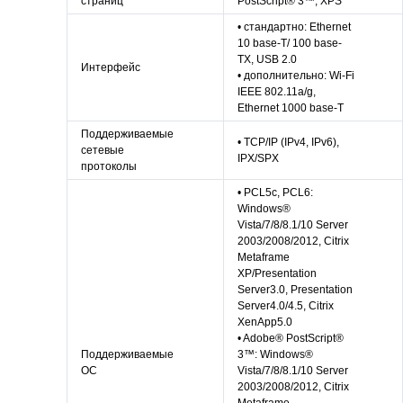
страниц
PostScript® 3™, XPS
• cтандартно: Ethernet
10 base-T/ 100 base-
TX, USB 2.0
Интерфейс
• дополнительно: Wi-Fi
IEEE 802.11a/g,
Ethernet 1000 base-T
Поддерживаемые
• TCP/IP (IPv4, IPv6),
сетевые
IPX/SPX
протоколы
• PCL5c, PCL6:
Windows®
Vista/7/8/8.1/10 Server
2003/2008/2012, Citrix
Metaframe
XP/Presentation
Server3.0, Presentation
Server4.0/4.5, Citrix
XenApp5.0
• Adobe® PostScript®
Поддерживаемые
3™: Windows®
ОС
Vista/7/8/8.1/10 Server
2003/2008/2012, Citrix