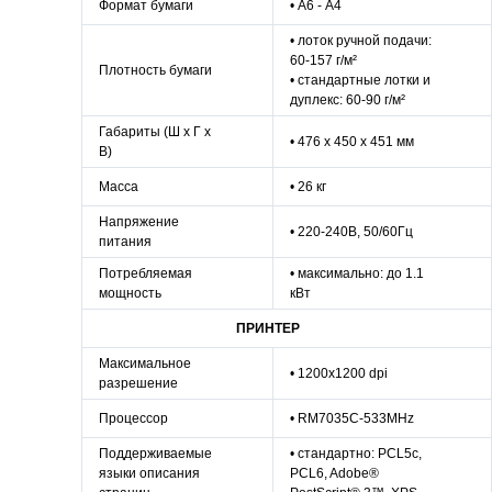
Формат бумаги
• А6 - А4
• лоток ручной подачи:
60-157 г/м²
Плотность бумаги
• стандартные лотки и
дуплекс: 60-90 г/м²
Габариты (Ш х Г х
• 476 x 450 x 451 мм
В)
Масса
• 26 кг
Напряжение
• 220-240В, 50/60Гц
питания
Потребляемая
• максимально: до 1.1
мощность
кВт
ПРИНТЕР
Максимальное
• 1200x1200 dpi
разрешение
Процессор
• RM7035C-533MHz
Поддерживаемые
• стандартно: PCL5c,
языки описания
PCL6, Adobe®