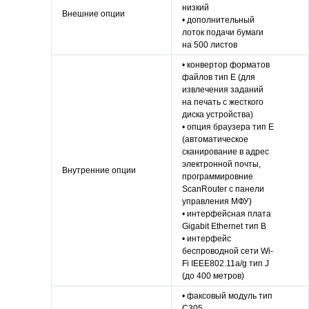
низкий
Внешние опции
• дополнительный
лоток подачи бумаги
на 500 листов
• конвертор форматов
файлов тип E (для
извлечения заданий
на печать с жесткого
диска устройства)
• опция браузера тип E
(автоматическое
сканирование в адрес
электронной почты,
Внутренние опции
программировние
ScanRouter с панели
управления МФУ)
• интерфейсная плата
Gigabit Ethernet тип B
• интерфейс
беспроводной сети Wi-
Fi IEEE802.11a/g тип J
(до 400 метров)
• факсовый модуль тип
C305