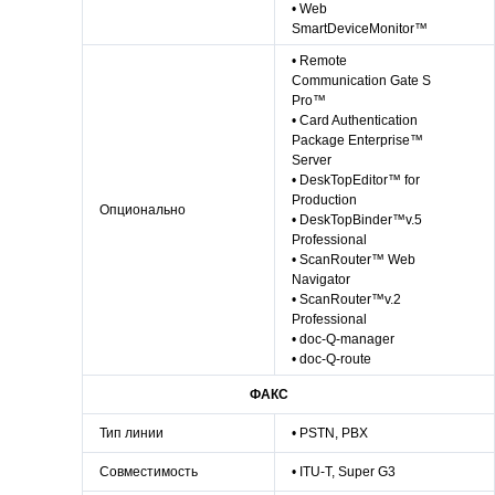
• Web
SmartDeviceMonitor™
• Remote
Communication Gate S
Pro™
• Card Authentication
Package Enterprise™
Server
• DeskTopEditor™ for
Production
Опционально
• DeskTopBinder™v.5
Professional
• ScanRouter™ Web
Navigator
• ScanRouter™v.2
Professional
• doc-Q-manager
• doc-Q-route
ФАКС
Тип линии
• PSTN, PBX
Совместимость
• ITU-T, Super G3