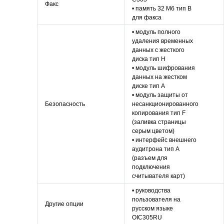
Факс
• память 32 Мб тип B
для факса
• модуль полного
удаления временных
данных с жесткого
диска тип H
• модуль шифрования
данных на жестком
диске тип A
• модуль защиты от
Безопасность
несанкционированного
копирования тип F
(заливка страницы
серым цветом)
• интерфейс внешнего
аудитрона тип A
(разъем для
подключения
считывателя карт)
• руководства
пользователя на
Другие опции
русском языке
OIC305RU