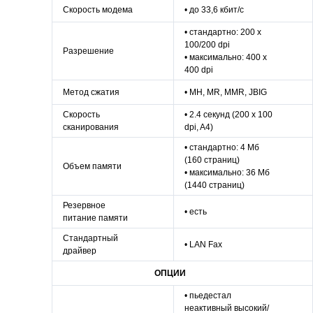
Скорость модема
• до 33,6 кбит/с
• cтандартно: 200 x
100/200 dpi
Разрешение
• максимально: 400 x
400 dpi
Метод сжатия
• MH, MR, MMR, JBIG
Скорость
• 2.4 секунд (200 x 100
сканирования
dpi, A4)
• стандартно: 4 Мб
(160 страниц)
Объем памяти
• максимально: 36 Мб
(1440 страниц)
Резервное
• есть
питание памяти
Стандартный
• LAN Fax
драйвер
ОПЦИИ
• пьедестал
неактивный высокий/