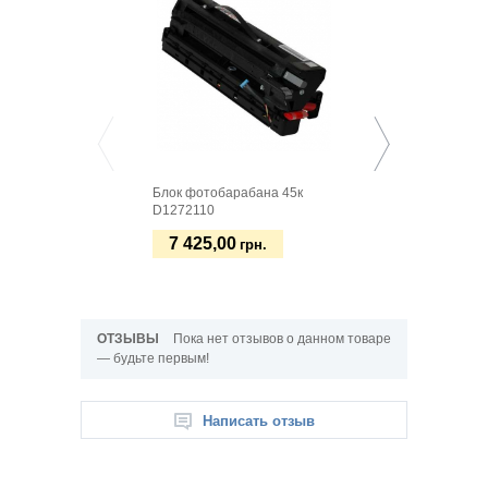
Блок фотобарабана 45к
Подшипник радиаль
D1272110
шариковый AE03008
7 425,00
125,52
грн.
грн.
ОТЗЫВЫ
Пока нет отзывов о данном товаре
— будьте первым!
Написать отзыв