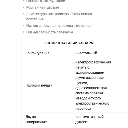
Простота эксплуатации
Компактный дизайн
Архитектура контроллера GNWX нового
поколения
Низкая совокупная стоимость владения
Низкая стоимость отпечатка
КОПИРОВАЛЬНЫЙ АППАРАТ
Конфигурация
• настольный
• электрографическая
печать с
экспонированием
двумя лазерными
лучами,
Принцип печати
однокомпонентная
система проявки
методом сухого
электростатического
переноса
Двухстороннее
• автоматический
копирование
дуплекс