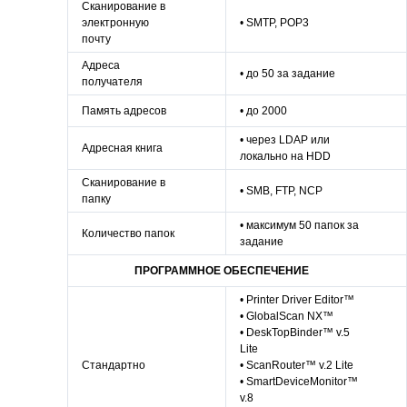
Сканирование в
электронную
• SMTP, POP3
почту
Адреса
• до 50 за задание
получателя
Память адресов
• до 2000
• через LDAP или
Адресная книга
локально на HDD
Сканирование в
• SMB, FTP, NCP
папку
• максимум 50 папок за
Количество папок
задание
ПРОГРАММНОЕ ОБЕСПЕЧЕНИЕ
• Printer Driver Editor™
• GlobalScan NX™
• DeskTopBinder™ v.5
Lite
Стандартно
• ScanRouter™ v.2 Lite
• SmartDeviceMonitor™
v.8