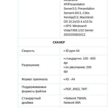
Metaframe
XP/Presentation
Server3.0, Presentation
Server4.0/4.5, Citrix
XenApp5.0, Macintosh
OS 10.2x/10.4.x/10.5x
• XPS: Windows®
Vista/7/8/8.1/10 Server
2003/2008/2012
СКАНЕР
Скорость
• 30 ppm А4
• стандартно: 100 - 600
dpi
Разрешение
• по умолчанию: 200
dpi
Формат оригинала
• А5 - А4
Поддерживаемые
• PDF, JPEG, TIFF
форматы файлов
Стандартный
• Network TWAIN,
драйвер
Network WIA