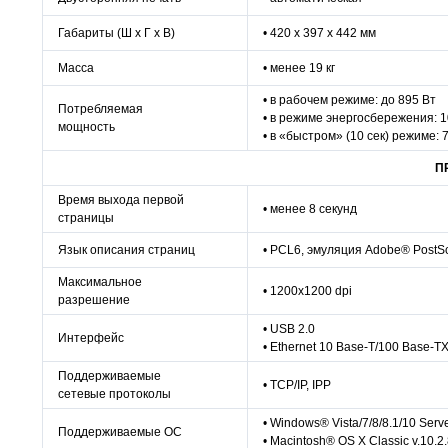
Габариты (Ш х Г х В)
• 420 x 397 x 442 мм
Масса
• менее 19 кг
• в рабочем режиме: до 895 Вт
Потребляемая
• в режиме энергосбережения: 1
мощность
• в «быстром» (10 сек) режиме: 
П
Время выхода первой
• менее 8 секунд
страницы
Язык описания страниц
• PCL6, эмуляция Adobe® PostS
Максимальное
• 1200х1200 dpi
разрешение
• USB 2.0
Интерфейс
• Ethernet 10 Base-T/100 Base-T
Поддерживаемые
• TCP/IP, IPP
сетевые протоколы
• Windows® Vista/7/8/8.1/10 Ser
Поддерживаемые ОС
• Macintosh® OS X Classic v.10.2.8