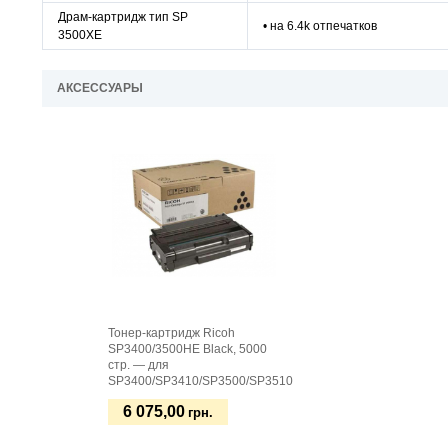
Драм-картридж тип SP
• на 6.4k отпечатков
3500XE
АКСЕССУАРЫ
Тонер-картридж Ricoh
SP3400/3500HE Black, 5000
стр. — для
SP3400/SP3410/SP3500/SP3510
6 075,00
грн.