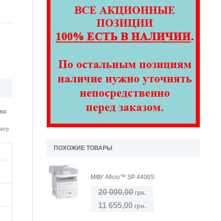
тва
что
ПОХОЖИЕ ТОВАРЫ
МФУ Aficio™ SP 4400S
20 000,00
грн.
11 655,00
грн.