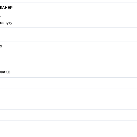
КАНЕР
у
 минуту
pi
ФАКС