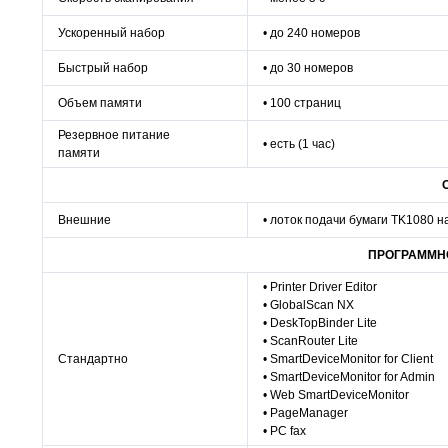
Ускоренный набор
• до 240 номеров
Быстрый набор
• до 30 номеров
Объем памяти
• 100 страниц
Резервное питание
• есть (1 час)
памяти
Внешние
• лоток подачи бумаги TK1080 н
ПРОГРАММН
• Printer Driver Editor
• GlobalScan NX
• DeskTopBinder Lite
• ScanRouter Lite
Стандартно
• SmartDeviceMonitor for Client
• SmartDeviceMonitor for Admin
• Web SmartDeviceMonitor
• PageManager
• PC fax