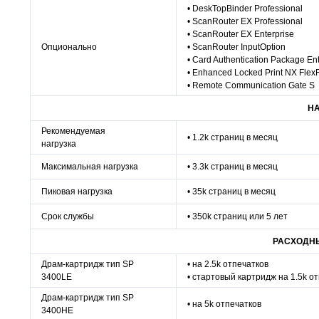
• DeskTopBinder Professional
• ScanRouter EX Professional
• ScanRouter EX Enterprise
Опционально
• ScanRouter InputOption
• Card Authentication Package Ent
• Enhanced Locked Print NX Flex
• Remote Communication Gate S
НА
Рекомендуемая
• 1.2k страниц в месяц
нагрузка
Максимальная нагрузка
• 3.3k страниц в месяц
Пиковая нагрузка
• 35k страниц в месяц
Срок службы
• 350k страниц или 5 лет
РАСХОДН
Драм-картридж тип SP
• на 2.5k отпечатков
3400LE
• стартовый картридж на 1.5k о
Драм-картридж тип SP
• на 5k отпечатков
3400HE