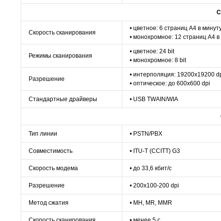
С
• цветное: 6 страниц A4 в минут
Скорость сканирования
• монохромное: 12 страниц A4 в
• цветное: 24 bit
Режимы сканирования
• монохромное: 8 bit
• интерполяция: 19200х19200 d
Разрешение
• оптическое: до 600х600 dpi
Стандартные драйверы
• USB TWAIN/WIA
Тип линии
• PSTN/PBX
Совместимость
• ITU-T (CCITT) G3
Скорость модема
• до 33,6 кбит/с
Разрешение
• 200х100-200 dpi
Метод сжатия
• MH, MR, MMR
Скорость сканирования
• менее 5 с