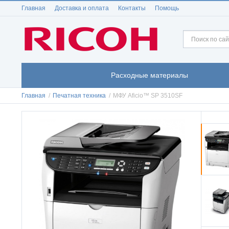
Главная
Доставка и оплата
Контакты
Помощь
Расходные материалы
Главная
/
Печатная техника
/
МФУ Aficio™ SP 3510SF