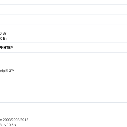
0 Вт
70 Вт
РИНТЕР
cript® 3™
X
ver 2003/2008/2012
 - v.10.6.x