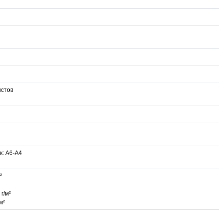
истов
к: A6-А4
²
г/м²
м²