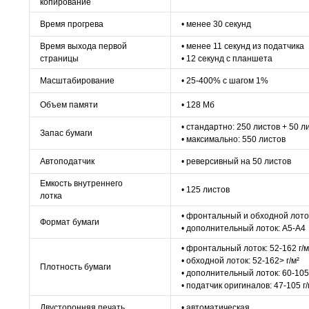
копирование
Время прогрева
• менее 30 секунд
Время выхода первой
• менее 11 секунд из податчика
страницы
• 12 секунд с планшета
Масштабирование
• 25-400% с шагом 1%
Объем памяти
• 128 Мб
• стандартно: 250 листов + 50 л
Запас бумаги
• максимально: 550 листов
Автоподатчик
• реверсивный на 50 листов
Емкость внутреннего
• 125 листов
лотка
• фронтальный и обходной лото
Формат бумаги
• дополнительный лоток: A5-А4
• фронтальный лоток: 52-162 г/м
• обходной лоток: 52-162> г/м²
Плотность бумаги
• дополнительный лоток: 60-105 
• податчик оригиналов: 47-105 г/
Двусторонняя печать
• автоматическая