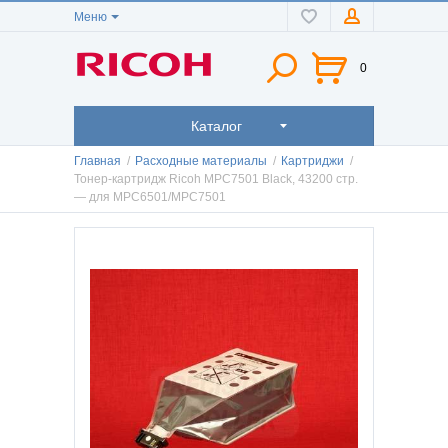
Меню
0
Каталог
Главная
/
Расходные материалы
/
Картриджи
/
Тонер-картридж Ricoh MPC7501 Black, 43200 стр.
— для MPC6501/MPC7501