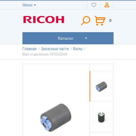
Меню
0
Каталог
Главная
/
Запасные части
/
Валы
/
Вал отделения AF032049