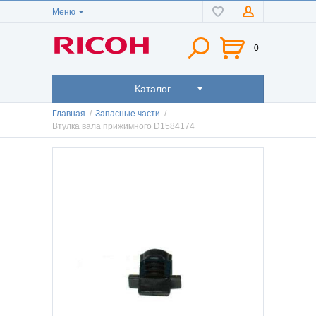
Меню
0
Каталог
Главная
/
Запасные части
/
Втулка вала прижимного D1584174