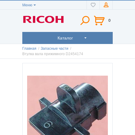
Меню
0
Каталог
Главная
/
Запасные части
/
Втулка вала прижимного D2454174