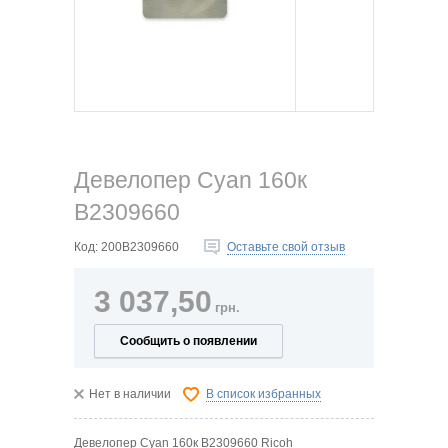
Девелопер Cyan 160к
B2309660
Код:
200B2309660
Оставьте свой отзыв
3 037,50
грн.
Сообщить о появлении
Нет в наличии
В список избранных
Девелопер Cyan 160к B2309660 Ricoh