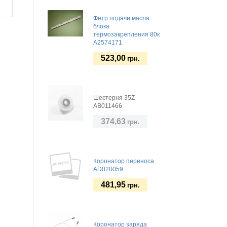
Фетр подачи масла
блока
термозакрепления 80к
A2574171
523,00
грн.
Шестерня 35Z
AB011466
374,63
грн.
Коронатор переноса
AD020059
481,95
грн.
Коронатор заряда