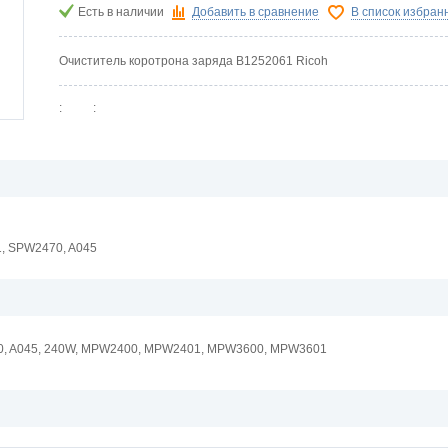
Есть в наличии
Добавить в сравнение
В список избран
Очиститель коротрона заряда B1252061 Ricoh
:
:
, SPW2470, A045
, A045, 240W, MPW2400, MPW2401, MPW3600, MPW3601