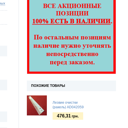
ных
ПОХОЖИЕ ТОВАРЫ
Лезвие очистки
(ракель) AD042059
476,31
грн.