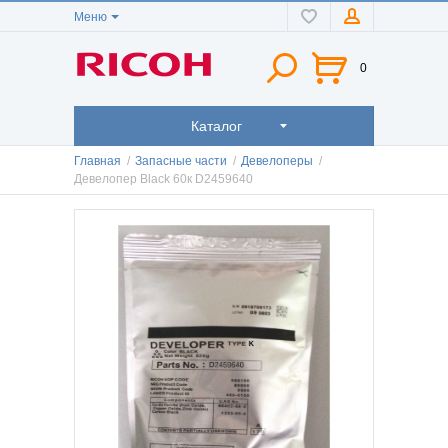
Меню
0
Каталог
Главная
/
Запасные части
/
Девелоперы
/
Девелопер Black 60к D2459640