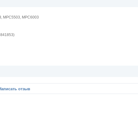
, MPC5503, MPC6003
 841853)
Написать отзыв