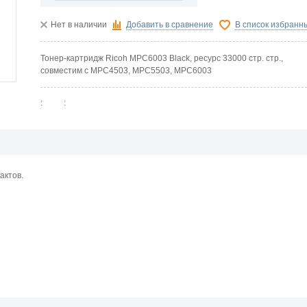
Нет в наличии
Добавить в сравнение
В список избранн
Тонер-картридж Ricoh MPC6003 Black, ресурс 33000 стр. стр.,
совместим с MPC4503, MPC5503, MPC6003
:
:
актов.