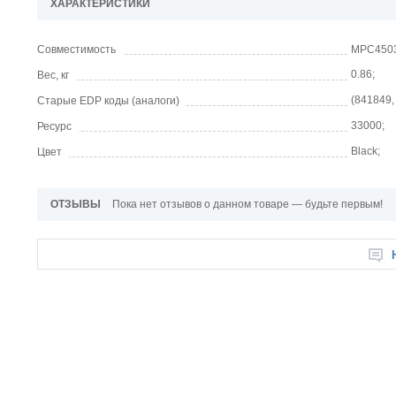
ХАРАКТЕРИСТИКИ
Совместимость
MPC4503
0.86;
Вес, кг
(841849,
Старые EDP коды (аналоги)
33000;
Ресурс
Black;
Цвет
ОТЗЫВЫ
Пока нет отзывов о данном товаре — будьте первым!