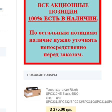
ых
ПОХОЖИЕ ТОВАРЫ
Тонер-картридж Ricoh
SPC310HE Black, 6500
стр. — для
SPC231/SPC232/SPC242/SPC310/SPC311/SP
3 375,00
грн.