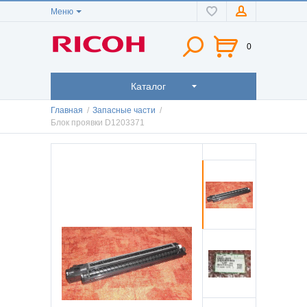
Меню
0
Каталог
Главная
/
Запасные части
/
Блок проявки D1203371