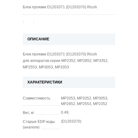
Блок проявки D1203371 (D1203370) Ricoh
:
:
ОПИСАНИЕ
Блок проявки D1203371 (D1203370) Ricoh
для аппаратов серии MP2352, MP2852, MP3352,
MP2553, MP3053, MP3353
ХАРАКТЕРИСТИКИ
Совместимость
MP3353, MP3352, MP3053,
MP2852, MP2553, MP2352
0.49;
Вес, кг
(D1203370)
Старые EDP коды
(аналоги)